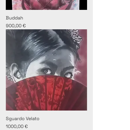
Buddah
Prezzo
900,00 €
Sguardo Velato
Prezzo
1000,00 €