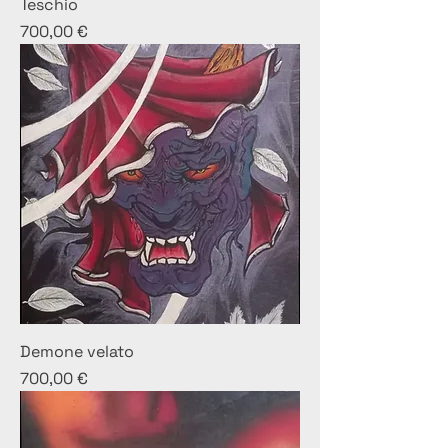
Teschio
Prezzo
700,00 €
Demone velato
Prezzo
700,00 €