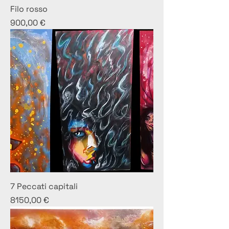
Filo rosso
Prezzo
900,00 €
7 Peccati capitali
Prezzo
8150,00 €